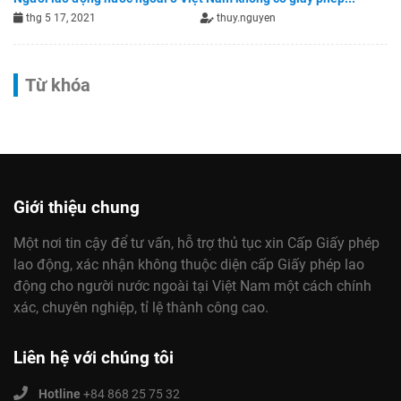
thg 5 17, 2021
thuy.nguyen
Từ khóa
Giới thiệu chung
Một nơi tin cậy để tư vấn, hỗ trợ thủ tục xin Cấp Giấy phép
lao động, xác nhận không thuộc diện cấp Giấy phép lao
động cho người nước ngoài tại Việt Nam một cách chính
xác, chuyên nghiệp, tỉ lệ thành công cao.
Liên hệ với chúng tôi
Hotline
+84 868 25 75 32