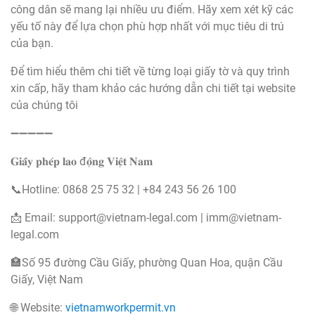
công dân sẽ mang lại nhiều ưu điểm. Hãy xem xét kỹ các
yếu tố này để lựa chọn phù hợp nhất với mục tiêu di trú
của bạn.
Để tìm hiểu thêm chi tiết về từng loại giấy tờ và quy trình
xin cấp, hãy tham khảo các hướng dẫn chi tiết tại website
của chúng tôi
➖➖➖➖➖
𝐆𝐢𝐚̂́𝐲 𝐩𝐡𝐞́𝐩 𝐥𝐚𝐨 đ𝐨̣̂𝐧𝐠 𝐕𝐢𝐞̣̂𝐭 𝐍𝐚𝐦
📞Hotline: 0868 25 75 32 | +84 243 56 26 100
📩 Email:
support@vietnam-legal.com
|
imm@vietnam-
legal.com
🏣Số 95 đường Cầu Giấy, phường Quan Hoa, quận Cầu
Giấy, Việt Nam
🌐 Website:
vietnamworkpermit.vn