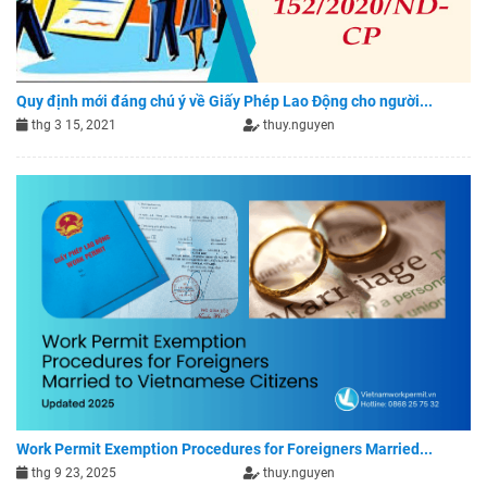
Quy định mới đáng chú ý về Giấy Phép Lao Động cho người...
thg 3 15, 2021
thuy.nguyen
Work Permit Exemption Procedures for Foreigners Married...
thg 9 23, 2025
thuy.nguyen