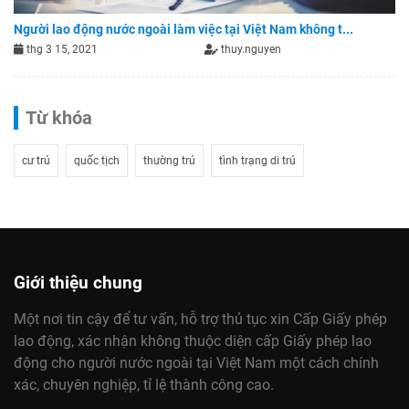
Người lao động nước ngoài làm việc tại Việt Nam không t...
thg 3 15, 2021
thuy.nguyen
Từ khóa
cư trú
quốc tịch
thường trú
tình trạng di trú
Giới thiệu chung
Một nơi tin cậy để tư vấn, hỗ trợ thủ tục xin Cấp Giấy phép
lao động, xác nhận không thuộc diện cấp Giấy phép lao
động cho người nước ngoài tại Việt Nam một cách chính
xác, chuyên nghiệp, tỉ lệ thành công cao.