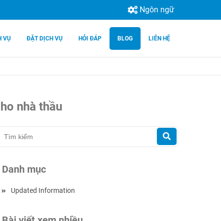
Ngôn ngữ
H VỤ
ĐẶT DỊCH VỤ
HỎI ĐÁP
BLOG
LIÊN HỆ
cho nhà thầu
Danh mục
Updated Information
Bài viết xem nhiều