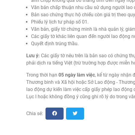
ảnh chụp không quá 06 tháng tính đến ngày nộp
Văn bản chấp thuận nhu cầu sử dụng người lao 
Bản sao chứng thực hộ chiếu còn giá trị theo quy
Phiếu lý lịch tư pháp số 01.
Văn bản, giấy tờ chứng minh là nhà quản lý, giám
Các giấy tờ khác liên quan đến người lao động 
Quyết định trúng thầu.
Lưu ý:
Các giấy tờ nêu trên là bản sao có chứng th
phải dịch ra tiếng Việt (trừ trường hợp được miễn 
Trong thời hạn
05 ngày làm việc
, kể từ ngày nhận 
Thương binh và Xã hội hoặc Sở Lao động - Thương 
lao động dự kiến làm việc cấp giấy phép lao động
Lục I hoặc không đồng ý cũng ghi rõ lý do trong vă
Chia sẻ: