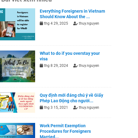
Everything Foreigners in Vietnam
Should Know About the ...
thg 4 29, 2025
thuy.nguyen
What to do if you overstay your
visa
thg 8 29, 2024
thuy.nguyen
Quy định mới đáng chú ý về Giấy
Phép Lao Động cho người...
thg 3 15, 2021
thuy.nguyen
Work Permit Exemption
Procedures for Foreigners
Married...