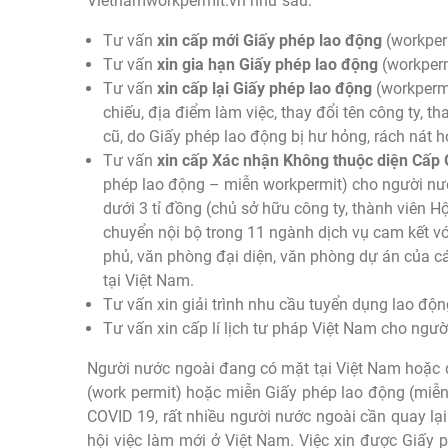
Vietnamworkpermit.vn như sau:
Tư vấn
xin cấp mới Giấy phép lao động
(workper
Tư vấn
xin gia hạn Giấy phép lao động
(workperm
Tư vấn
xin cấp lại Giấy phép lao động
(workpermi
chiếu, địa điểm làm việc, thay đổi tên công ty, 
cũ, do Giấy phép lao động bị hư hỏng, rách nát h
Tư vấn
xin cấp Xác nhận Không thuộc diện Cấp 
phép lao động – miễn workpermit) cho người nướ
dưới 3 tỉ đồng (chủ sở hữu công ty, thành viên Hộ
chuyển nội bộ trong 11 ngành dịch vụ cam kết vớ
phủ, văn phòng đại diện, văn phòng dự án của các
tại Việt Nam.
Tư vấn xin giải trình nhu cầu tuyển dụng lao độn
Tư vấn xin cấp lí lịch tư pháp Việt Nam cho ngư
Người nước ngoài đang có mặt tại Việt Nam hoặc 
(work permit) hoặc miễn Giấy phép lao động (miễn 
COVID 19, rất nhiều người nước ngoài cần quay l
hội việc làm mới ở Việt Nam. Việc xin được Giấy