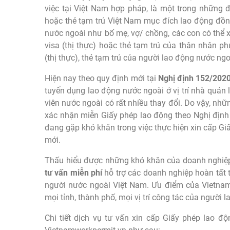
việc tại Việt Nam hợp pháp, là một trong những đ
hoặc thẻ tạm trú Việt Nam mục đích lao động đồn
nước ngoài như bố mẹ, vợ/ chồng, các con có thể xi
visa (thị thực) hoặc thẻ tạm trú của thân nhân p
(thị thực), thẻ tạm trú của người lao động nước ngo
Hiện nay theo quy định mới tại
Nghị định 152/20
tuyển dụng lao động nước ngoài ở vị trí nhà quản lý
viên nước ngoài có rất nhiều thay đổi. Do vậy, n
xác nhận miễn Giấy phép lao động theo Nghị định
đang gặp khó khăn trong việc thực hiện xin cấp Gi
mới.
Thấu hiểu được những khó khăn của doanh nghiệ
tư vấn miễn phí
hỗ trợ các doanh nghiệp hoàn tất 
người nước ngoài Việt Nam. Ưu điểm của Vietnam
mọi tỉnh, thành phố, mọi vị trí công tác của người l
Chi tiết dịch vụ tư vấn xin cấp Giấy phép lao 