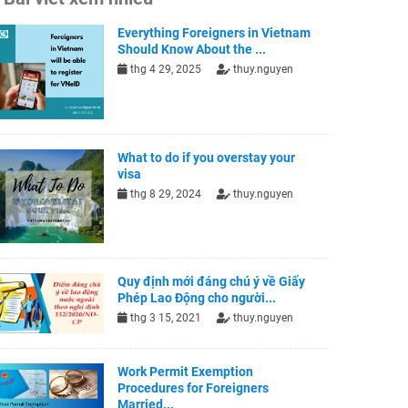
Everything Foreigners in Vietnam
Should Know About the ...
thg 4 29, 2025
thuy.nguyen
What to do if you overstay your
visa
thg 8 29, 2024
thuy.nguyen
Quy định mới đáng chú ý về Giấy
Phép Lao Động cho người...
thg 3 15, 2021
thuy.nguyen
Work Permit Exemption
Procedures for Foreigners
Married...