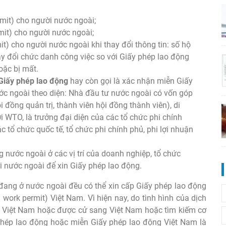
mit) cho người nước ngoài;
it) cho người nước ngoài;
t) cho người nước ngoài khi thay đổi thông tin: số hộ
thay đổi chức danh công việc so với Giấy phép lao động
oặc bị mất.
Giấy phép lao động
hay còn gọi là xác nhận miễn Giấy
c ngoài theo diện: Nhà đầu tư nước ngoài có vốn góp
i đồng quản trị, thành viên hội đồng thành viên), di
i WTO, là trưởng đại diện của các tổ chức phi chính
 tổ chức quốc tế, tổ chức phi chính phủ, phi lợi nhuận
g nước ngoài ở các vị trí của doanh nghiệp, tổ chức
ời nước ngoài để xin Giấy phép lao động.
đang ở nước ngoài đều có thể xin cấp Giấy phép lao động
work permit) Việt Nam. Vì hiện nay, do tình hình của dịch
ại Việt Nam hoặc được cử sang Việt Nam hoặc tìm kiếm cơ
 phép lao động hoặc miễn Giấy phép lao động Việt Nam là