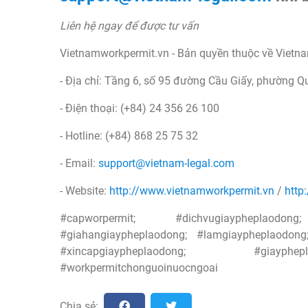
Liên hệ ngay để được tư vấn
Vietnamworkpermit.vn - Bản quyền thuộc về Vietn
- Địa chỉ: Tầng 6, số 95 đường Cầu Giấy, phường Q
- Điện thoại: (+84) 24 356 26 100
- Hotline: (+84) 868 25 75 32
- Email:
support@vietnam-legal.com
- Website:
http://www.vietnamworkpermit.vn
/
http
#capworpermit; #dichvugiaypheplaodon
#giahangiaypheplaodong; #lamgiaypheplaodong;
#xincapgiaypheplaodong; #giayphepl
#workpermitchonguoinuocngoai
Chia sẻ: