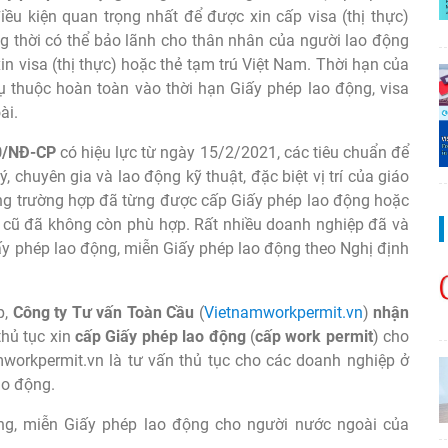
iều kiện quan trọng nhất để được xin cấp visa (thị thực)
g thời có thể bảo lãnh cho thân nhân của người lao động
n visa (thị thực) hoặc thẻ tạm trú Việt Nam. Thời hạn của
hụ thuộc hoàn toàn vào thời hạn Giấy phép lao động, visa
ài.
20/NĐ-CP
có hiệu lực từ ngày 15/2/2021, các tiêu chuẩn để
, chuyên gia và lao động kỹ thuật, đặc biệt vị trí của giáo
hững trường hợp đã từng được cấp Giấy phép lao động hoặc
 cũ đã không còn phù hợp. Rất nhiều doanh nghiệp đã và
ấy phép lao động, miễn Giấy phép lao động theo Nghị định
p,
Công ty Tư vấn Toàn Cầu
(
Vietnamworkpermit.vn
)
nhận
thủ tục xin
cấp Giấy phép lao động
(
cấp work permit
) cho
workpermit.vn là tư vấn thủ tục cho các doanh nghiệp ở
ao động.
động, miễn Giấy phép lao động cho người nước ngoài của