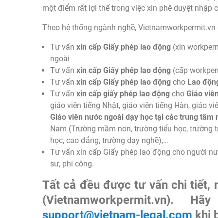
một điểm rất lợi thế trong việc xin phê duyệt nhập
Theo hệ thống ngành nghề, Vietnamworkpermit.vn đặ
Tư vấn
xin cấp Giấy phép lao động
(xin workper
ngoài
Tư vấn
xin cấp Giấy phép lao động
(cấp workper
Tư vấn
xin cấp Giấy phép lao động
cho
Lao động
Tư vấn
xin cấp giấy phép lao động
cho
Giáo viê
giáo viên tiếng Nhật, giáo viên tiếng Hàn, giáo vi
Giáo viên nước ngoài dạy học tại các trung tâm
Nam (Trường mầm non, trường tiểu học, trường tr
học, cao đẳng, trường dạy nghề),…
Tư vấn xin cấp Giấy phép lao động cho người nướ
sư, phi công.
Tất cả đều được tư vấn chi tiết,
(Vietnamworkpermit.vn). 
support@vietnam-legal.com
khi 