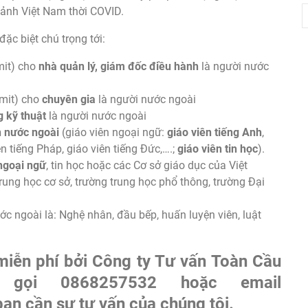
 cảnh Việt Nam thời COVID.
c biệt chú trọng tới:
mit) cho
nhà quản lý, giám đốc điều hành
là người nước
mit) cho
chuyên gia
là người nước ngoài
 kỹ thuật
là người nước ngoài
n nước ngoài
(giáo viên ngoại ngữ:
giáo viên tiếng Anh
,
ên tiếng Pháp, giáo viên tiếng Đức,….;
giáo viên tin học
).
 ngoại ngữ
, tin học hoặc các Cơ sở giáo dục của Việt
ung học cơ sở, trường trung học phổ thông, trường Đại
c ngoài là: Nghệ nhân, đầu bếp, huấn luyện viên, luật
 miễn phí bởi Công ty Tư vấn Toàn Cầu
Hãy gọi
0868257532
hoặc email
bạn cần sự tư vấn của chúng tôi.