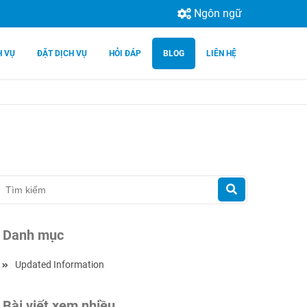
Ngôn ngữ
H VỤ
ĐẶT DỊCH VỤ
HỎI ĐÁP
BLOG
LIÊN HỆ
Danh mục
Updated Information
Bài viết xem nhiều