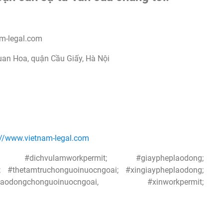
am-legal.com
uan Hoa, quận Cầu Giấy, Hà Nội
://www.vietnam-legal.com
g; #dichvulamworkpermit; #giaypheplaodong;
 #thetamtruchonguoinuocngoai; #xingiaypheplaodong;
aodongchonguoinuocngoai, #xinworkpermit;