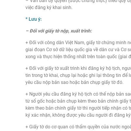
– Văn bản ủy quyền (được chứng thực) theo quy đị
việc đăng ký khai sinh.
* Lưu ý:
– Đối với giấy tờ nộp, xuất trình:
+ Đối với công dân Việt Nam, giấy tờ chứng minh nơ
giai đoạn Cơ sở dữ liệu quốc gia về dân cư và Cơ s
xong và thực hiện thống nhất trên toàn quốc (giai 
+ Đối với giấy tờ xuất trình khi đăng ký hộ tịch, ng
tin trong tờ khai, chụp lại hoặc ghi lại thông tin để
yêu cầu nộp bản sao hoặc bản chụp giấy tờ đó.
+ Người yêu cầu đăng ký hộ tịch có thể nộp bản s
từ sổ gốc hoặc bản chụp kèm theo bản chính giấy 
kèm theo bản chính giấy tờ thì người tiếp nhận có 
ký xác nhận, không được yêu cầu người đi đăng ký
+ Giấy tờ do cơ quan có thẩm quyền của nước ngoà