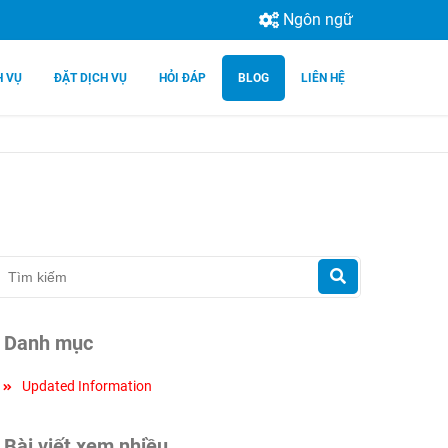
Ngôn ngữ
H VỤ
ĐẶT DỊCH VỤ
HỎI ĐÁP
BLOG
LIÊN HỆ
Danh mục
Updated Information
Bài viết xem nhiều