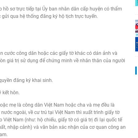
p hồ sơ trực tiếp tại Ủy ban nhân dân cấp huyện có thẩm
gửi qua hệ thống đăng ký hộ tịch trực tuyến.
n cước công dân hoặc các giấy tờ khác có dán ảnh và
còn giá trị sử dụng để chứng minh về nhân thân của người
quyền đăng ký khai sinh.
 kết hôn.
 hoặc mẹ là công dân Việt Nam hoặc cha và mẹ đều là
ớc ngoài, về cư trú tại Việt Nam thì xuất trình giấy tờ
ệt Nam (như: hộ chiếu, giấy tờ có giá trị đi lại quốc tế
uất, nhập cảnh) và văn bản xác nhận của cơ quan công an
Nam.