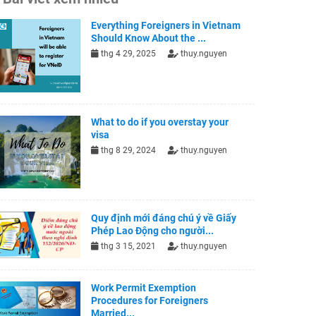
Everything Foreigners in Vietnam
Should Know About the ...
thg 4 29, 2025
thuy.nguyen
What to do if you overstay your
visa
thg 8 29, 2024
thuy.nguyen
Quy định mới đáng chú ý về Giấy
Phép Lao Động cho người...
thg 3 15, 2021
thuy.nguyen
Work Permit Exemption
Procedures for Foreigners
Married...