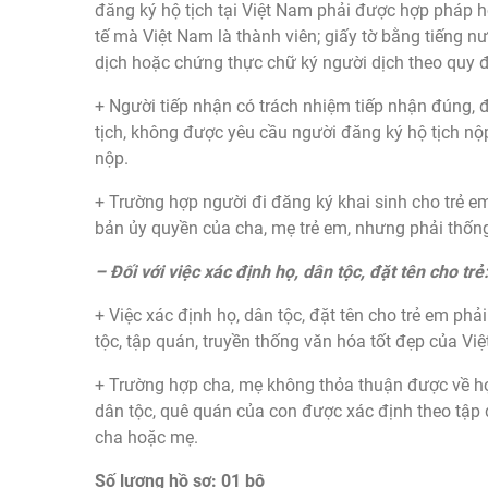
đăng ký hộ tịch tại Việt Nam phải được hợp pháp h
tế mà Việt Nam là thành viên; giấy tờ bằng tiếng n
dịch hoặc chứng thực chữ ký người dịch theo quy đ
+ Người tiếp nhận có trách nhiệm tiếp nhận đúng, 
tịch, không được yêu cầu người đăng ký hộ tịch nộ
nộp.
+ Trường hợp người đi đăng ký khai sinh cho trẻ em
bản ủy quyền của cha, mẹ trẻ em, nhưng phải thống 
– Đối với việc xác định họ, dân tộc, đặt tên cho trẻ
+ Việc xác định họ, dân tộc, đặt tên cho trẻ em phả
tộc, tập quán, truyền thống văn hóa tốt đẹp của Vi
+ Trường hợp cha, mẹ không thỏa thuận được về họ,
dân tộc, quê quán của con được xác định theo tập
cha hoặc mẹ.
Số lượng hồ sơ: 01 bộ