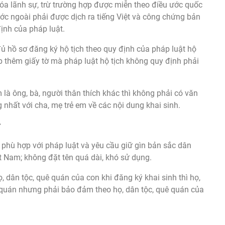
óa lãnh sự, trừ trường hợp được miễn theo điều ước quốc
ước ngoài phải được dịch ra tiếng Việt và công chứng bản
ịnh của pháp luật.
đủ hồ sơ đăng ký hộ tịch theo quy định của pháp luật hộ
p thêm giấy tờ mà pháp luật hộ tịch không quy định phải
 là ông, bà, người thân thích khác thì không phải có văn
nhất với cha, mẹ trẻ em về các nội dung khai sinh.
:
i phù hợp với pháp luật và yêu cầu giữ gìn bản sắc dân
ệt Nam; không đặt tên quá dài, khó sử dụng.
 dân tộc, quê quán của con khi đăng ký khai sinh thì họ,
 quán nhưng phải bảo đảm theo họ, dân tộc, quê quán của