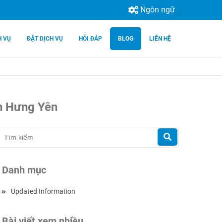
Ngôn ngữ
H VỤ
ĐẶT DỊCH VỤ
HỎI ĐÁP
BLOG
LIÊN HỆ
nh Hưng Yên
Danh mục
Updated Information
Bài viết xem nhiều