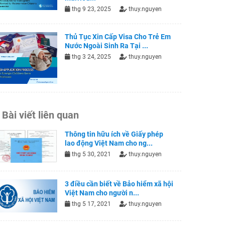
thg 9 23, 2025
thuy.nguyen
Thủ Tục Xin Cấp Visa Cho Trẻ Em
Nước Ngoài Sinh Ra Tại ...
thg 3 24, 2025
thuy.nguyen
Bài viết liên quan
Thông tin hữu ích về Giấy phép
lao động Việt Nam cho ng...
thg 5 30, 2021
thuy.nguyen
3 điều cần biết về Bảo hiểm xã hội
Việt Nam cho người n...
thg 5 17, 2021
thuy.nguyen