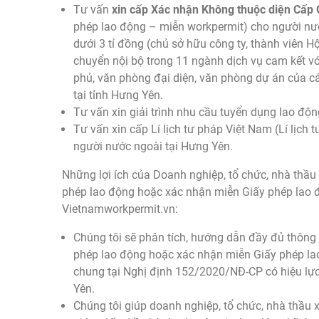
Tư vấn
xin cấp Xác nhận Không thuộc diện Cấp 
phép lao động – miễn workpermit) cho người nướ
dưới 3 tỉ đồng (chủ sở hữu công ty, thành viên Hộ
chuyển nội bộ trong 11 ngành dịch vụ cam kết vớ
phủ, văn phòng đại diện, văn phòng dự án của các
tại tỉnh Hưng Yên.
Tư vấn xin giải trình nhu cầu tuyển dụng lao độn
Tư vấn xin cấp Lí lịch tư pháp Việt Nam (Lí lịch 
người nước ngoài tại Hưng Yên.
Những lợi ích của Doanh nghiệp, tổ chức, nhà thầu 
phép lao động hoặc xác nhận miễn Giấy phép lao đ
Vietnamworkpermit.vn:
Chúng tôi sẽ phân tích, hướng dẫn đầy đủ thông ti
phép lao động hoặc xác nhận miễn Giấy phép la
chung tại Nghị định 152/2020/NĐ-CP có hiệu lực
Yên.
Chúng tôi giúp doanh nghiệp, tổ chức, nhà thầu x