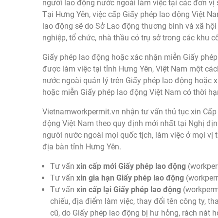
người lao động nước ngoài làm việc tại các đơn vị 
Tại Hưng Yên, việc cấp Giấy phép lao động Việt N
lao động sẽ do Sở Lao động thương binh và xã hội
nghiệp, tổ chức, nhà thầu có trụ sở trong các khu 
Giấy phép lao động hoặc xác nhận miễn Giấy phép 
được làm việc tại tỉnh Hưng Yên, Việt Nam một cá
nước ngoài quản lý trên Giấy phép lao động hoặc 
hoặc miễn Giấy phép lao động Việt Nam có thời hạn
Vietnamworkpermit.vn nhận tư vấn thủ tục xin Cấp
động Việt Nam theo quy định mới nhất tại Nghị đ
người nước ngoài mọi quốc tịch, làm việc ở mọi vị t
địa bàn tỉnh Hưng Yên.
Tư vấn
xin cấp mới Giấy phép lao động
(workper
Tư vấn
xin gia hạn Giấy phép lao động
(workperm
Tư vấn
xin cấp lại Giấy phép lao động
(workpermi
chiếu, địa điểm làm việc, thay đổi tên công ty, 
cũ, do Giấy phép lao động bị hư hỏng, rách nát h