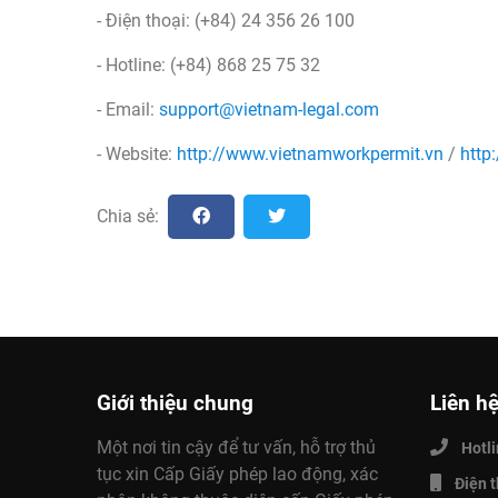
- Điện thoại: (+84) 24 356 26 100
- Hotline: (+84) 868 25 75 32
- Email:
support@vietnam-legal.com
- Website:
http://www.vietnamworkpermit.vn
/
http
Chia sẻ:
Giới thiệu chung
Liên hệ
Một nơi tin cậy để tư vấn, hỗ trợ thủ
Hotl
tục xin Cấp Giấy phép lao động, xác
Điện t