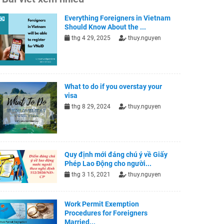
Everything Foreigners in Vietnam
Should Know About the ...
thg 4 29, 2025
thuy.nguyen
What to do if you overstay your
visa
thg 8 29, 2024
thuy.nguyen
Quy định mới đáng chú ý về Giấy
Phép Lao Động cho người...
thg 3 15, 2021
thuy.nguyen
Work Permit Exemption
Procedures for Foreigners
Married...