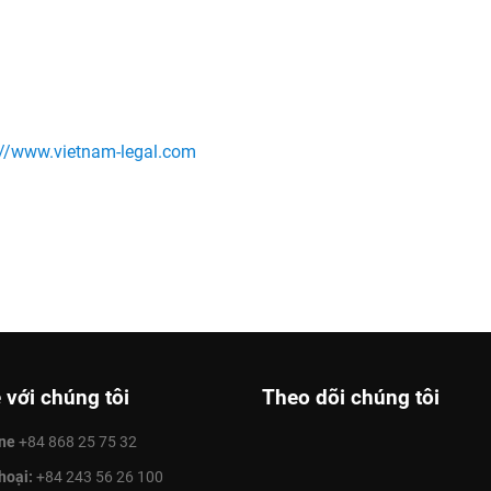
://www.vietnam-legal.com
 với chúng tôi
Theo dõi chúng tôi
ine
+84 868 25 75 32
hoại:
+84 243 56 26 100