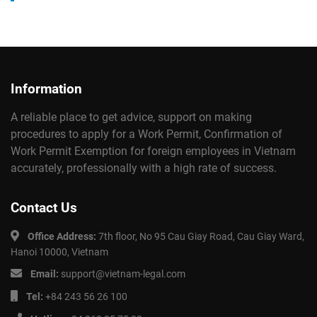
Information
A reliable place to get advice, support on making
procedures to apply for a Work Permit, Confirmation of
Work Permit Exemption for foreign employees in Vietnam
accurately, professionally with a high rate of success.
Contact Us
Office Address:
7th floor, No 95 Cau Giay Road, Cau Giay Ward,
Hanoi 10000, Vietnam
Email:
support@vietnam-legal.com
Tel:
+84 243 56 26 100