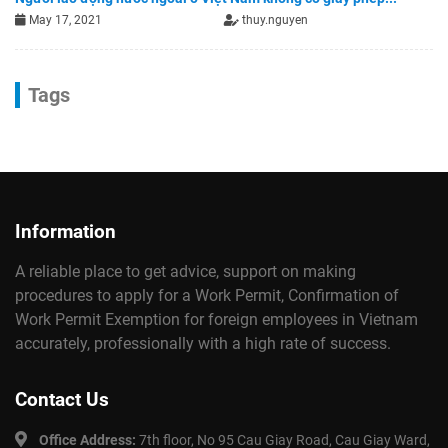
May 17, 2021
thuy.nguyen
Tags
Information
A reliable place to get advice, support on making
procedures to apply for a Work Permit, Confirmation of
Work Permit Exemption for foreign employees in Vietnam
accurately, professionally with a high rate of success.
Contact Us
Office Address:
7th floor, No 95 Cau Giay Road, Cau Giay Ward,