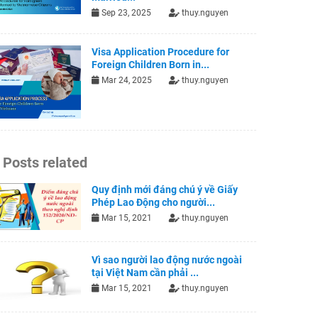
Sep 23, 2025
thuy.nguyen
Visa Application Procedure for
Foreign Children Born in...
Mar 24, 2025
thuy.nguyen
Posts related
Quy định mới đáng chú ý về Giấy
Phép Lao Động cho người...
Mar 15, 2021
thuy.nguyen
Vì sao người lao động nước ngoài
tại Việt Nam cần phải ...
Mar 15, 2021
thuy.nguyen