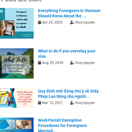
Everything Foreigners in Vietnam
Should Know About the ...
Apr 29, 2025
thuy.nguyen
What to do if you overstay your
visa
Aug 29, 2024
thuy.nguyen
Quy định mới đáng chú ý về Giấy
Phép Lao Động cho người...
Mar 15, 2021
thuy.nguyen
Work Permit Exemption
Procedures for Foreigners
Married...