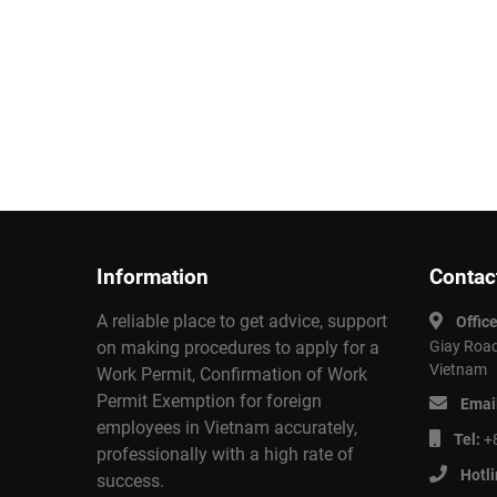
Information
Contac
A reliable place to get advice, support
Offic
on making procedures to apply for a
Giay Road
Vietnam
Work Permit, Confirmation of Work
Permit Exemption for foreign
Emai
employees in Vietnam accurately,
Tel:
+8
professionally with a high rate of
Hotl
success.