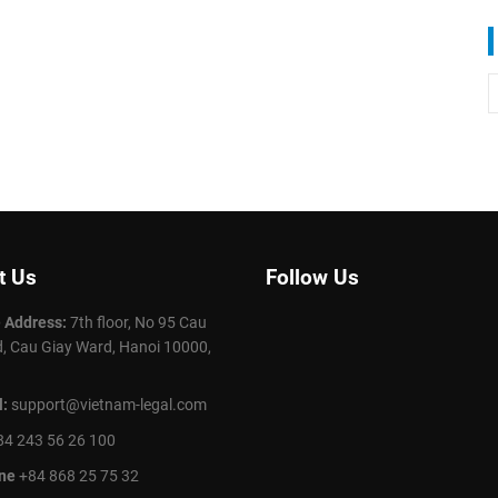
t Us
Follow Us
e Address:
7th floor, No 95 Cau
, Cau Giay Ward, Hanoi 10000,
l:
support@vietnam-legal.com
4 243 56 26 100
ine
+84 868 25 75 32