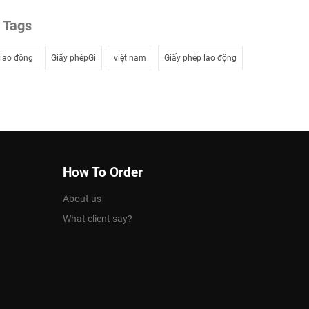
Tags
lao động
Giấy phépGi
việt nam
Giấy phép lao động
How To Order
About us
What client say?