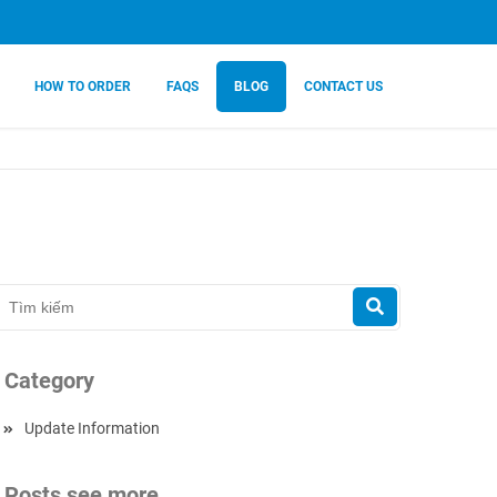
HOW TO ORDER
FAQS
BLOG
CONTACT US
Category
Update Information
Posts see more