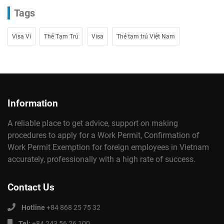
Tags
Visa Vi
Thẻ Tạm Trú
Visa
Thẻ tạm trú Việt Nam
Information
A reliable place to get advice, support on making
procedures to apply for a Work Permit, Confirmation of
Work Permit Exemption for foreign employees in Vietnam
accurately, professionally with a high rate of success.
Contact Us
Hotline
+84 868 25 75 32
Tel:
+84 243 56 26 100