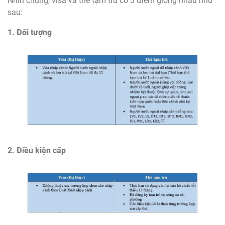
Nhìn chung, visa và thẻ tạm trú có 3 điểm giống nhau như
sau:
1. Đối tượng
2. Điều kiện cấp