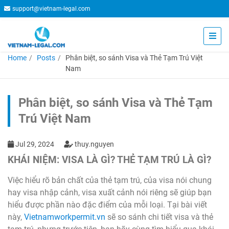
support@vietnam-legal.com
Home
Posts
Phân biệt, so sánh Visa và Thẻ Tạm Trú Việt
Nam
Phân biệt, so sánh Visa và Thẻ Tạm
Trú Việt Nam
Jul 29, 2024
thuy.nguyen
KHÁI NIỆM: VISA LÀ GÌ? THẺ TẠM TRÚ LÀ GÌ?
Việc hiểu rõ bản chất của thẻ tạm trú, của visa nói chung
hay visa nhập cảnh, visa xuất cảnh nói riêng sẽ giúp bạn
hiểu được phần nào đặc điểm của mỗi loại. Tại bài viết
này,
Vietnamworkpermit.vn
sẽ so sánh chi tiết visa và thẻ