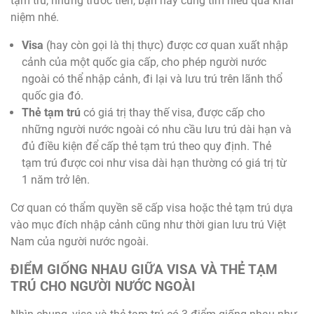
tạm trú, nhưng trước tiên, bạn hãy cùng tìm hiểu qua khái
niệm nhé.
Visa
(hay còn gọi là thị thực) được cơ quan xuất nhập
cảnh của một quốc gia cấp, cho phép người nước
ngoài có thể nhập cảnh, đi lại và lưu trú trên lãnh thổ
quốc gia đó.
Thẻ tạm trú
có giá trị thay thế visa, được cấp cho
những người nước ngoài có nhu cầu lưu trú dài hạn và
đủ điều kiện để cấp thẻ tạm trú theo quy định. Thẻ
tạm trú được coi như visa dài hạn thường có giá trị từ
1 năm trở lên.
Cơ quan có thẩm quyền sẽ cấp visa hoặc thẻ tạm trú dựa
vào mục đích nhập cảnh cũng như thời gian lưu trú Việt
Nam của người nước ngoài.
ĐIỂM GIỐNG NHAU GIỮA VISA VÀ THẺ TẠM
TRÚ CHO NGƯỜI NƯỚC NGOÀI