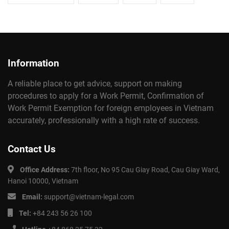
Information
A reliable place to get advice, support on making
procedures to apply for a Work Permit, Confirmation of
Work Permit Exemption for foreign employees in Vietnam
accurately, professionally with a high rate of success.
Contact Us
Office Address:
7th floor, No 95 Cau Giay Road, Cau Giay Ward,
Hanoi 10000, Vietnam
Email:
support@vietnam-legal.com
Tel:
+84 243 56 26 100