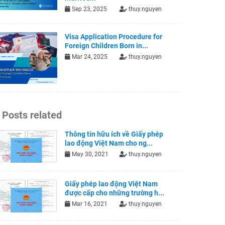
Sep 23, 2025
thuy.nguyen
Visa Application Procedure for
Foreign Children Born in...
Mar 24, 2025
thuy.nguyen
Posts related
Thông tin hữu ích về Giấy phép
lao động Việt Nam cho ng...
May 30, 2021
thuy.nguyen
Giấy phép lao động Việt Nam
được cấp cho những trường h...
Mar 16, 2021
thuy.nguyen