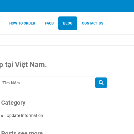
HOW TO ORDER
FAQS
BLOG
CONTACT US
 tại Việt Nam.
Category
Update Information
Posts see more