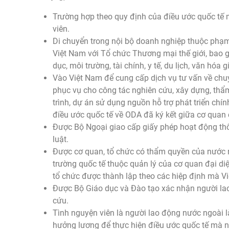
Trường hợp theo quy định của điều ước quốc tế 
viên.
Di chuyển trong nội bộ doanh nghiệp thuộc phạm 
Việt Nam với Tổ chức Thương mại thế giới, bao g
dục, môi trường, tài chính, y tế, du lịch, văn hóa gi
Vào Việt Nam để cung cấp dịch vụ tư vấn về chu
phục vụ cho công tác nghiên cứu, xây dựng, thẩm
trình, dự án sử dụng nguồn hỗ trợ phát triển chí
điều ước quốc tế về ODA đã ký kết giữa cơ quan
Được Bộ Ngoại giao cấp giấy phép hoạt động thôn
luật.
Được cơ quan, tổ chức có thẩm quyền của nước n
trường quốc tế thuộc quản lý của cơ quan đại di
tổ chức được thành lập theo các hiệp định mà Vi
Được Bộ Giáo dục và Đào tạo xác nhận người la
cứu.
Tình nguyện viên là người lao động nước ngoài l
hưởng lương để thực hiện điều ước quốc tế mà n