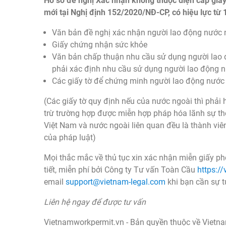
Hồ sơ đề nghị Xác nhận không thuộc diện cấp giấy
mới tại Nghị định 152/2020/NĐ-CP, có hiệu lực từ
Văn bản đề nghị xác nhận người lao động nước 
Giấy chứng nhận sức khỏe
Văn bản chấp thuận nhu cầu sử dụng người lao 
phải xác định nhu cầu sử dụng người lao động 
Các giấy tờ để chứng minh người lao động nước 
(Các giấy tờ quy định nếu của nước ngoài thì phải 
trừ trường hợp được miễn hợp pháp hóa lãnh sự th
Việt Nam và nước ngoài liên quan đều là thành viên
của pháp luật)
Mọi thắc mắc về thủ tục xin xác nhận miễn giấy p
tiết, miễn phí bởi Công ty Tư vấn Toàn Cầu
https:/
email
support@vietnam-legal.com
khi bạn cần sự t
Liên hệ ngay để được tư vấn
Vietnamworkpermit.vn - Bản quyền thuộc về Vietn