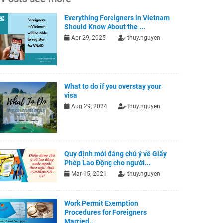
Everything Foreigners in Vietnam
Should Know About the ...
Apr 29, 2025
thuy.nguyen
What to do if you overstay your
visa
Aug 29, 2024
thuy.nguyen
Quy định mới đáng chú ý về Giấy
Phép Lao Động cho người...
Mar 15, 2021
thuy.nguyen
Work Permit Exemption
Procedures for Foreigners
Married...