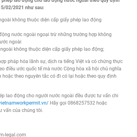
 phép lao động cho lao động nước ngoài theo quy định
 15/02/2021 như sau:
ngoài không thuộc diện cấp giấy phép lao động
động nước ngoài ngoại trừ những trường hợp không
nước ngoài
ngoài không thuộc diện cấp giấy phép lao động;
hợp pháp hóa lãnh sự, dịch ra tiếng Việt và có chứng thực
eo điều ước quốc tế mà nước Cộng hòa xã hội chủ nghĩa
 hoặc theo nguyên tắc có đi có lại hoặc theo quy định
hép lao động cho người nước ngoài đều được tư vấn chi
/vietnamworkpermit.vn/
Hãy gọi 0868257532 hoặc
ư vấn của chúng tôi.
am-legal.com