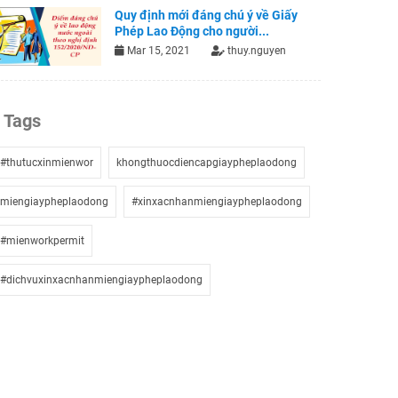
Quy định mới đáng chú ý về Giấy
Phép Lao Động cho người...
Mar 15, 2021
thuy.nguyen
Tags
#thutucxinmienwor
khongthuocdiencapgiaypheplaodong
miengiaypheplaodong
#xinxacnhanmiengiaypheplaodong
#mienworkpermit
#dichvuxinxacnhanmiengiaypheplaodong