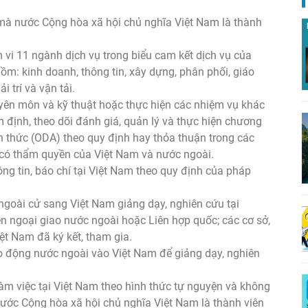
mà nước Cộng hòa xã hội chủ nghĩa Việt Nam là thành
vi 11 ngành dịch vụ trong biểu cam kết dịch vụ của
ồm: kinh doanh, thông tin, xây dựng, phân phối, giáo
ải trí và vận tải.
yên môn và kỹ thuật hoặc thực hiện các nhiệm vụ khác
 định, theo dõi đánh giá, quản lý và thực hiện chương
nh thức (ODA) theo quy định hay thỏa thuận trong các
 có thẩm quyền của Việt Nam và nước ngoài.
g tin, báo chí tại Việt Nam theo quy định của pháp
goài cử sang Việt Nam giảng dạy, nghiên cứu tại
ện ngoại giao nước ngoài hoặc Liên hợp quốc; các cơ sở,
ệt Nam đã ký kết, tham gia.
o động nước ngoài vào Việt Nam để giảng dạy, nghiên
àm việc tại Việt Nam theo hình thức tự nguyện và không
ước Cộng hòa xã hội chủ nghĩa Việt Nam là thành viên