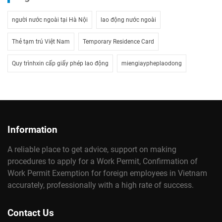
người nước ngoài tại Hà Nội
lao động nước ngoài
Thẻ tạm trú Việt Nam
Temporary Residence Card
Quy trìnhxin cấp giấy phép lao động
miengiaypheplaodong
Information
A reliable place to get advice, support on making
procedures to apply for a Work Permit, Confirmation of
Work Permit Exemption for foreign employees in Vietnam
accurately, professionally with a high rate of success.
Contact Us